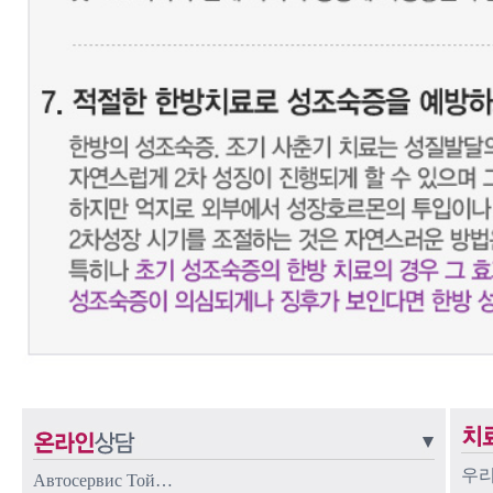
우리
Автосервис Той…