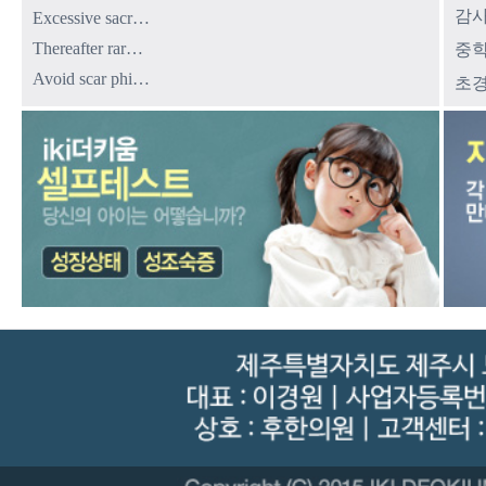
감사
Excessive sacr…
Thereafter rar…
중학
Avoid scar phi…
초경