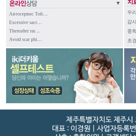
우리
Автосервис Той…
감사
Excessive sacr…
Thereafter rar…
중학
Avoid scar phi…
초경