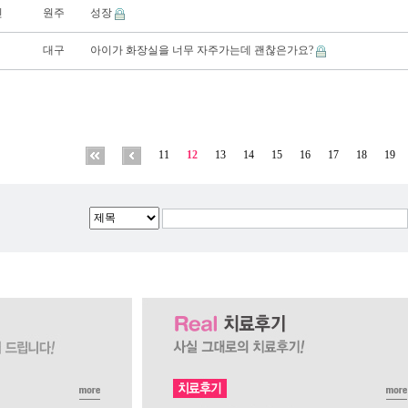
진
원주
성장
대구
아이가 화장실을 너무 자주가는데 괜찮은가요?
11
12
13
14
15
16
17
18
19