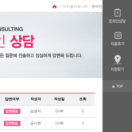
> 더키움커뮤니티 >
온라인상담
답변여부
작성자
작성일
조회
김경지
12-06
2
공시현
12-06
3