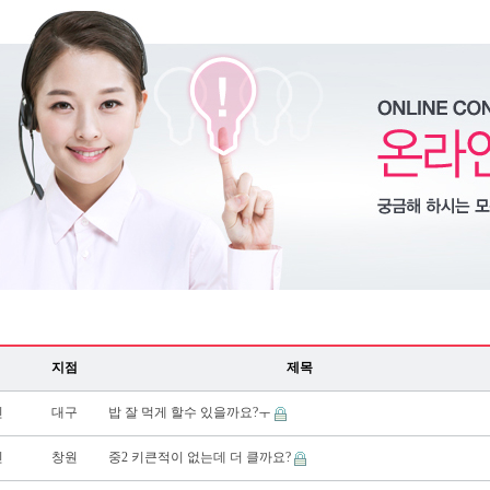
지점
제목
진
대구
밥 잘 먹게 할수 있을까요?ㅜ
진
창원
중2 키큰적이 없는데 더 클까요?