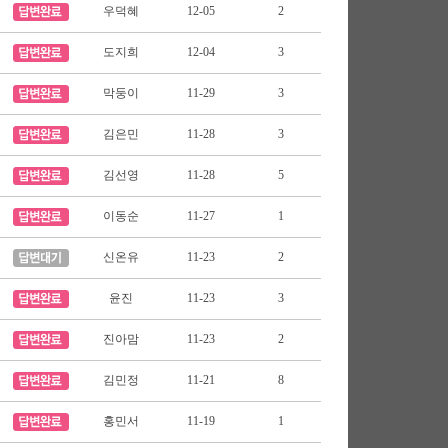
우덕혜
12-05
2
도지희
12-04
3
막둥이
11-29
3
김은민
11-28
3
김선영
11-28
5
이동순
11-27
1
신온유
11-23
2
윤진
11-23
3
진아맘
11-23
2
김민정
11-21
8
홍민서
11-19
1