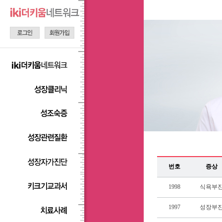
번호
증상
1998
식욕부
1997
성장부