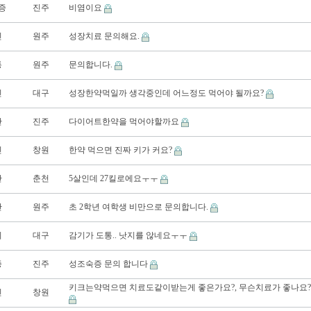
증
진주
비염이요
진
원주
성장치료 문의해요.
통
원주
문의합니다.
진
대구
성장한약먹일까 생각중인데 어느정도 먹어야 될까요?
만
진주
다이어트한약을 먹어야할까요
진
창원
한약 먹으면 진짜 키가 커요?
만
춘천
5살인데 27킬로에요ㅜㅜ
만
원주
초 2학년 여학생 비만으로 문의합니다.
기
대구
감기가 도통.. 낫지를 않네요ㅜㅜ
증
진주
성조숙증 문의 합니다
키크는약먹으면 치료도같이받는게 좋은가요?, 무슨치료가 좋나요?
진
창원