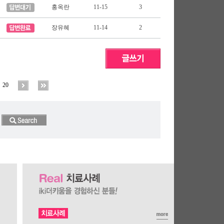
홍옥란
11-15
3
장유혜
11-14
2
20